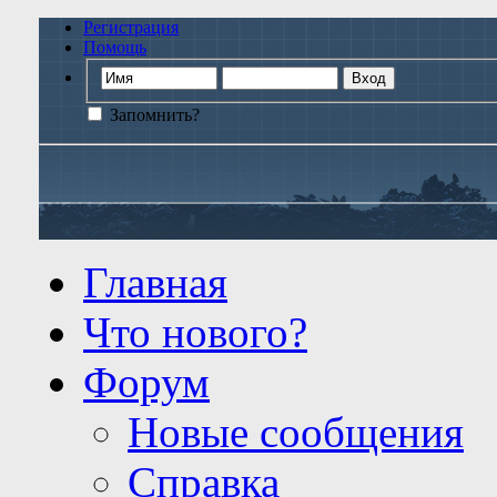
Регистрация
Помощь
Запомнить?
Главная
Что нового?
Форум
Новые сообщения
Справка