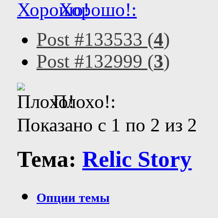
Хорошо!:
Post #133533 (
4
)
Post #132999 (
3
)
Плохо!:
Показано с 1 по 2 из 2
Тема:
Relic Story
Опции темы