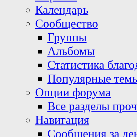
Календарь
Сообщество
Группы
Альбомы
Статистика благо
Популярные тем
Опции форума
Все разделы про
Навигация
Сообщения за де