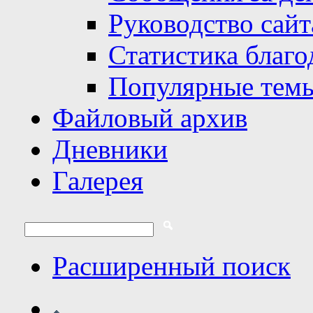
Руководство сайт
Статистика благо
Популярные тем
Файловый архив
Дневники
Галерея
Расширенный поиск