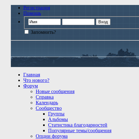
Регистрация
Помощь
Запомнить?
Главная
Что нового?
Форум
Новые сообщения
Справка
Календарь
Сообщество
Группы
Альбомы
Статистика благодарностей
Популярные темы/сообщения
Опции форума