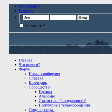
Регистрация
Помощь
Запомнить?
Главная
Что нового?
Форум
Новые сообщения
Справка
Календарь
Сообщество
Группы
Альбомы
Статистика благодарностей
Популярные темы/сообщения
Опции форума