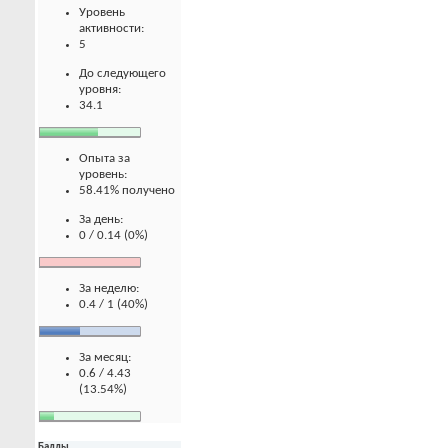
Уровень
активности:
5
До следующего
уровня:
34.1
Опыта за
уровень:
58.41% получено
За день:
0 / 0.14 (0%)
За неделю:
0.4 / 1 (40%)
За месяц:
0.6 / 4.43
(13.54%)
Баллы