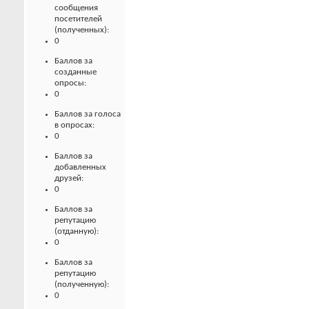
сообщения
посетителей
(полученных):
0
Баллов за
созданные
опросы:
0
Баллов за голоса
в опросах:
0
Баллов за
добавленных
друзей:
0
Баллов за
репутацию
(отданную):
0
Баллов за
репутацию
(полученную):
0