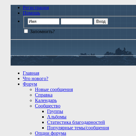
Регистрация
Помощь
Запомнить?
Главная
Что нового?
Форум
Новые сообщения
Справка
Календарь
Сообщество
Группы
Альбомы
Статистика благодарностей
Популярные темы/сообщения
Опции форума