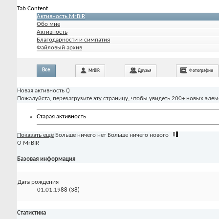
Tab Content
Активность MrBIR
Обо мне
Активность
Благодарности и симпатия
Файловый архив
Все
MrBIR
Друзья
Фотографии
Новая активность (
)
Пожалуйста, перезагрузите эту страницу, чтобы увидеть 200+ новых элем
Старая активность
Показать ещё
Больше ничего нет
Больше ничего нового
О MrBIR
Базовая информация
Дата рождения
01.01.1988 (38)
Статистика