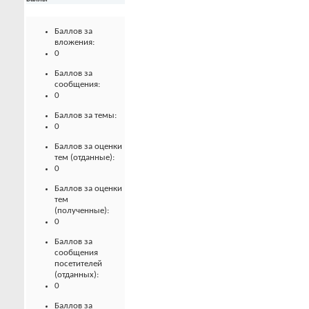
Баллов за
вложения:
0
Баллов за
сообщения:
0
Баллов за темы:
0
Баллов за оценки
тем (отданные):
0
Баллов за оценки
тем
(полученные):
0
Баллов за
сообщения
посетителей
(отданных):
0
Баллов за