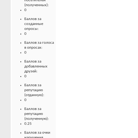
посетителей
(полученных):
0
Баллов за
созданные
опросы:
0
Баллов за голоса
в опросах:
0
Баллов за
добавленных
друзей:
0
Баллов за
репутацию
(отданную):
0
Баллов за
репутацию
(полученную):
0.25
Баллов за очки
нарушения