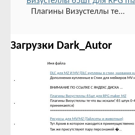
Визустеллы 65шт для RPG m
Плагины Визустеллы те...
Загрузки Dark_Autor
Имя файла
DLC для MZ И MV (DLC куплены в стим, названия н
Дополнения купленные в Стим для мейкеров MV и 
ВНИМАНИЕ ПО ССЫЛКЕ С ЯНДЕКС ДИСКА ...
Плагины Визустеллы 65шт для RPG maker MZ
Плагины Визустеллы те что вы искали! 65 штук 0-
принимаются)
================================================
Ресурсы для MV/MZ (Тайлсеты и животные)
Тут Архив в котором находится приимущественно
Так же присутствуют пару персонажей �...