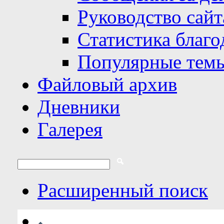
Руководство сайт
Статистика благо
Популярные тем
Файловый архив
Дневники
Галерея
Расширенный поиск