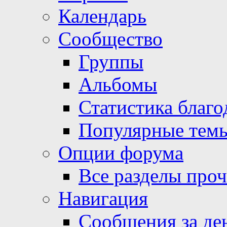
Календарь
Сообщество
Группы
Альбомы
Статистика благо
Популярные тем
Опции форума
Все разделы про
Навигация
Сообщения за де