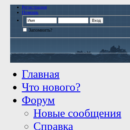
Регистрация
Помощь
Запомнить?
Главная
Что нового?
Форум
Новые сообщения
Справка