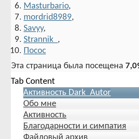
Masturbario
,
mordrid8989
,
Savyy
,
Strannik_
,
Посос
Эта страница была посещена
7,0
Tab Content
Активность Dark_Autor
Обо мне
Активность
Благодарности и симпатия
Файловый архив