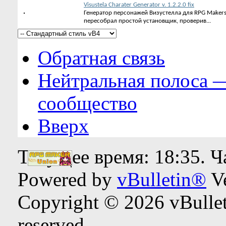
Visustela Charater Generator v. 1.2.2.0 fix
Генератор персонажей Визустелла для RPG Makers 
пересобрал простой установщик, проверив...
Обратная связь
Нейтральная полоса 
сообщество
Вверх
Текущее время:
18:35
. 
Powered by
vBulletin®
Ve
Copyright © 2026 vBulleti
reserved.