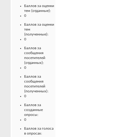
Баллов за оценки
тем (отданные):
0
Баллов за оценки
тем
(полученные):
0
Баллов за
сообщения
посетителей
(отданных):
0
Баллов за
сообщения
посетителей
(полученных):
0
Баллов за
созданные
опросы:
0
Баллов за голоса
в опросах: