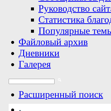
Руководство сайт
Статистика благо
Популярные тем
Файловый архив
Дневники
Галерея
Расширенный поиск