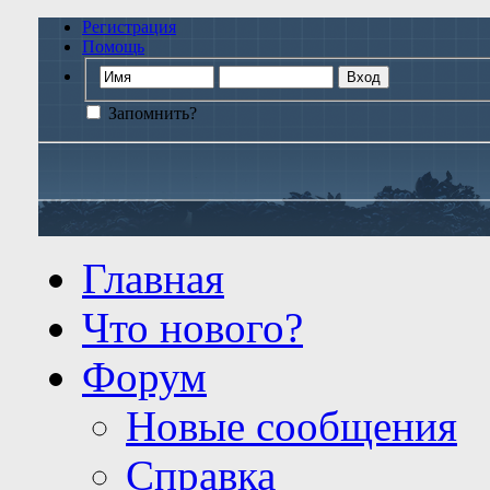
Регистрация
Помощь
Запомнить?
Главная
Что нового?
Форум
Новые сообщения
Справка