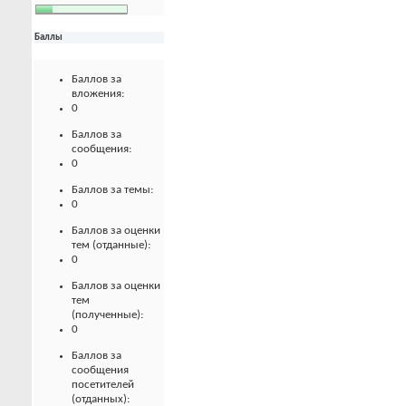
Баллы
Баллов за
вложения:
0
Баллов за
сообщения:
0
Баллов за темы:
0
Баллов за оценки
тем (отданные):
0
Баллов за оценки
тем
(полученные):
0
Баллов за
сообщения
посетителей
(отданных):