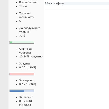
Всего баллов:
0 Было трофеев
189.4
Уровень
активности:
5
До следующего
уровня:
73.6
Опыта за
уровень:
10.24% получено
За день:
0 / 0.14 (0%)
За неделю:
0.6 / 1 (60%)
За месяц:
0.8 / 4.43
(18.06%)