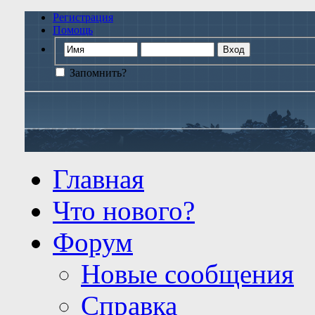
Регистрация
Помощь
Запомнить?
Главная
Что нового?
Форум
Новые сообщения
Справка