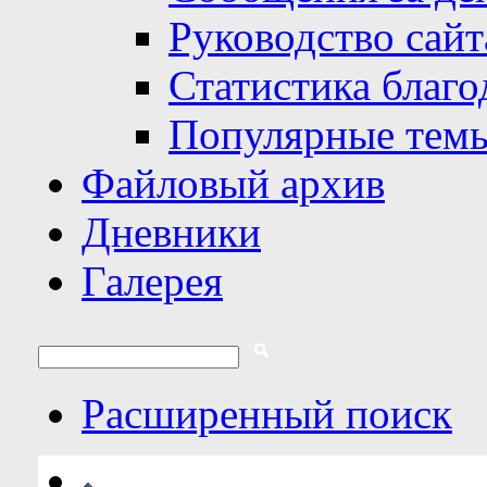
Руководство сайт
Статистика благо
Популярные тем
Файловый архив
Дневники
Галерея
Расширенный поиск