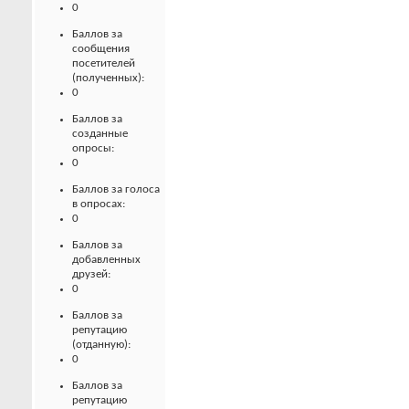
0
Баллов за
сообщения
посетителей
(полученных):
0
Баллов за
созданные
опросы:
0
Баллов за голоса
в опросах:
0
Баллов за
добавленных
друзей:
0
Баллов за
репутацию
(отданную):
0
Баллов за
репутацию