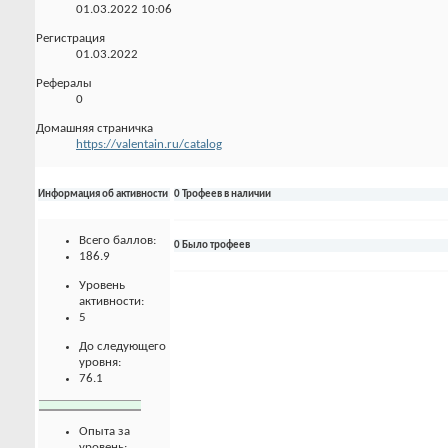
01.03.2022
10:06
Регистрация
01.03.2022
Рефералы
0
Домашняя страничка
https://valentain.ru/catalog
Информация об активности
0 Трофеев в наличии
Всего баллов:
0 Было трофеев
186.9
Уровень
активности:
5
До следующего
уровня:
76.1
Опыта за
уровень: