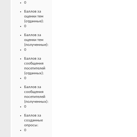
0
Баллов за
оценки тем
(отданные):
0
Баллов за
оценки тем
(полученные):
0
Баллов за
сообщения
посетителей
(отданных):
0
Баллов за
сообщения
посетителей
(полученных):
0
Баллов за
созданные
опросы:
0