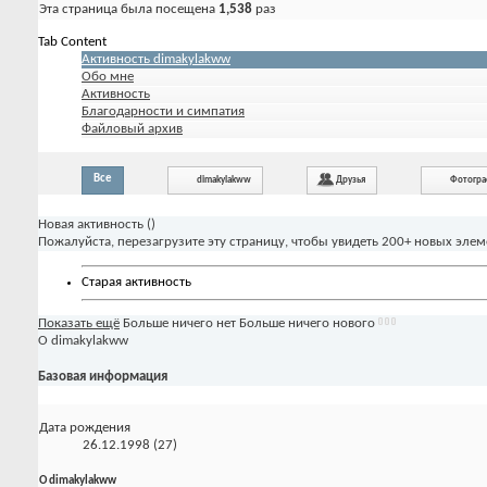
Эта страница была посещена
1,538
раз
Tab Content
Активность dimakylakww
Обо мне
Активность
Благодарности и симпатия
Файловый архив
Все
dimakylakww
Друзья
Фотогр
Новая активность (
)
Пожалуйста, перезагрузите эту страницу, чтобы увидеть 200+ новых элем
Старая активность
Показать ещё
Больше ничего нет
Больше ничего нового
О dimakylakww
Базовая информация
Дата рождения
26.12.1998 (27)
О dimakylakww