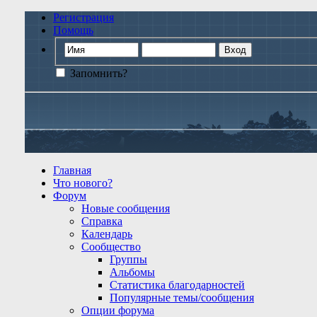
Регистрация
Помощь
Запомнить?
Главная
Что нового?
Форум
Новые сообщения
Справка
Календарь
Сообщество
Группы
Альбомы
Статистика благодарностей
Популярные темы/сообщения
Опции форума