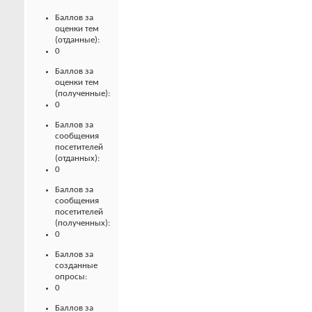
Баллов за
оценки тем
(отданные):
0
Баллов за
оценки тем
(полученные):
0
Баллов за
сообщения
посетителей
(отданных):
0
Баллов за
сообщения
посетителей
(полученных):
0
Баллов за
созданные
опросы:
0
Баллов за