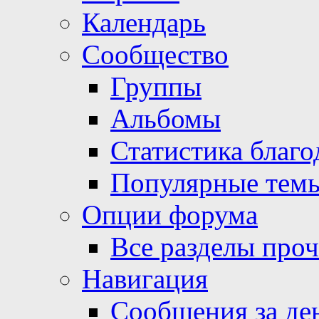
Календарь
Сообщество
Группы
Альбомы
Статистика благо
Популярные тем
Опции форума
Все разделы про
Навигация
Сообщения за де