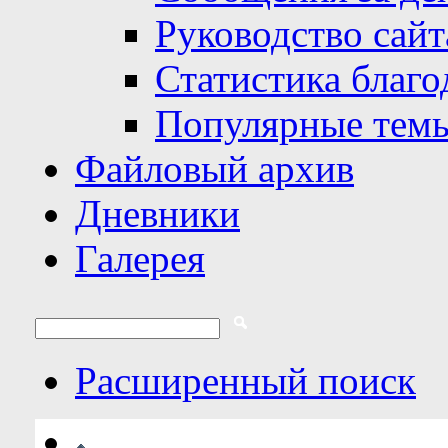
Руководство сайт
Статистика благо
Популярные тем
Файловый архив
Дневники
Галерея
Расширенный поиск