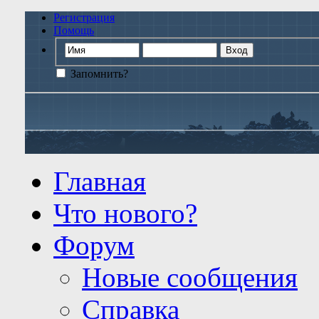
Регистрация
Помощь
Запомнить?
Главная
Что нового?
Форум
Новые сообщения
Справка