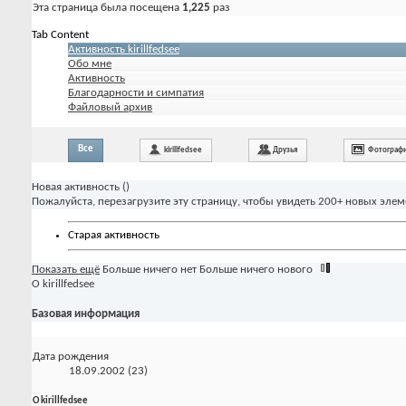
Эта страница была посещена
1,225
раз
Tab Content
Активность kirillfedsee
Обо мне
Активность
Благодарности и симпатия
Файловый архив
Все
kirillfedsee
Друзья
Фотограф
Новая активность (
)
Пожалуйста, перезагрузите эту страницу, чтобы увидеть 200+ новых элем
Старая активность
Показать ещё
Больше ничего нет
Больше ничего нового
О kirillfedsee
Базовая информация
Дата рождения
18.09.2002 (23)
О kirillfedsee