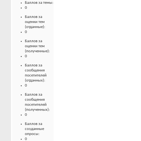
Баллов за темы:
0
Баллов за
оценки тем
(отданные):
0
Баллов за
оценки тем
(полученные):
0
Баллов за
сообщения
посетителей
(отданных):
0
Баллов за
сообщения
посетителей
(полученных):
0
Баллов за
созданные
опросы:
0