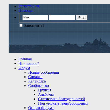
Регистрация
Помощь
Запомнить?
Главная
Что нового?
Форум
Новые сообщения
Справка
Календарь
Сообщество
Группы
Альбомы
Статистика благодарностей
Популярные темы/сообщения
Опции форума