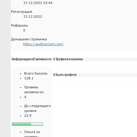
15.12.2022
23:44
Регистрация
15.12.2022
Рефералы
0
Домашняя страничка
https://audioprivet.com/
Информация об активности
0 Трофеев в наличии
Всего баллов:
0 Было трофеев
158.1
Уровень
активности:
4
До следующего
уровня:
22.9
Опыта за
уровень: