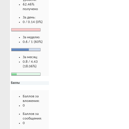
62.46%
получено
За день:
0 / 0.14 (0%)
За неделю:
0.6 / 1 (60%)
За месяц:
0.8 / 4.43
(18.06%)
Баллы
Баллов за
вложения:
0
Баллов за
сообщения:
0