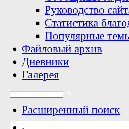
Руководство сайт
Статистика благо
Популярные тем
Файловый архив
Дневники
Галерея
Расширенный поиск