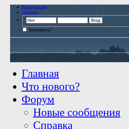
Регистрация
Помощь
Запомнить?
Главная
Что нового?
Форум
Новые сообщения
Справка