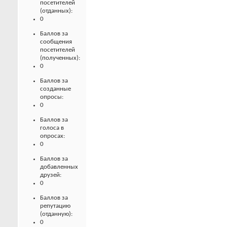
посетителей
(отданных):
0
Баллов за
сообщения
посетителей
(полученных):
0
Баллов за
созданные
опросы:
0
Баллов за
голоса в
опросах:
0
Баллов за
добавленных
друзей:
0
Баллов за
репутацию
(отданную):
0