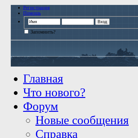
Регистрация
Помощь
Запомнить?
Главная
Что нового?
Форум
Новые сообщения
Справка