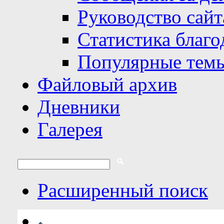
Руководство сайт
Статистика благо
Популярные тем
Файловый архив
Дневники
Галерея
Расширенный поиск