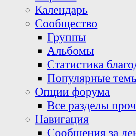
Календарь
Сообщество
Группы
Альбомы
Статистика благо
Популярные тем
Опции форума
Все разделы про
Навигация
Сообщения за де