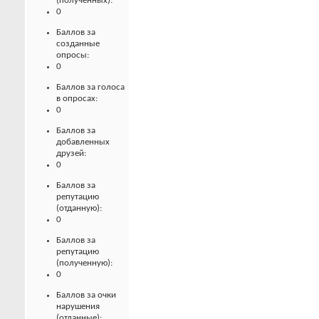
(полученных):
0
Баллов за
созданные
опросы:
0
Баллов за голоса
в опросах:
0
Баллов за
добавленных
друзей:
0
Баллов за
репутацию
(отданную):
0
Баллов за
репутацию
(полученную):
0
Баллов за очки
нарушения
(отданные):