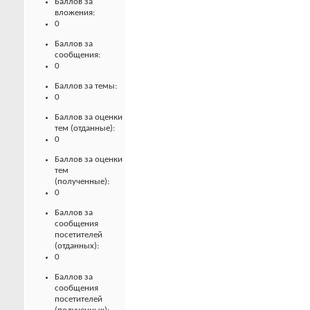
Баллов за
вложения:
0
Баллов за
сообщения:
0
Баллов за темы:
0
Баллов за оценки
тем (отданные):
0
Баллов за оценки
тем
(полученные):
0
Баллов за
сообщения
посетителей
(отданных):
0
Баллов за
сообщения
посетителей