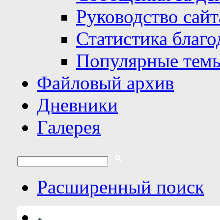
Руководство сайт
Статистика благо
Популярные тем
Файловый архив
Дневники
Галерея
Расширенный поиск