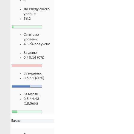
4
До следующего
уровня:
58.2
Опыта за
уровень:
4.59% получено
За день:
0 / 0.14 (0%)
За неделю:
0.6 / 1 (60%)
За месяц:
0.8 / 4.43
(18.06%)
Баллы