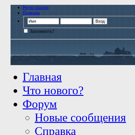
Регистрация
Помощь
Запомнить?
Главная
Что нового?
Форум
Новые сообщения
Справка