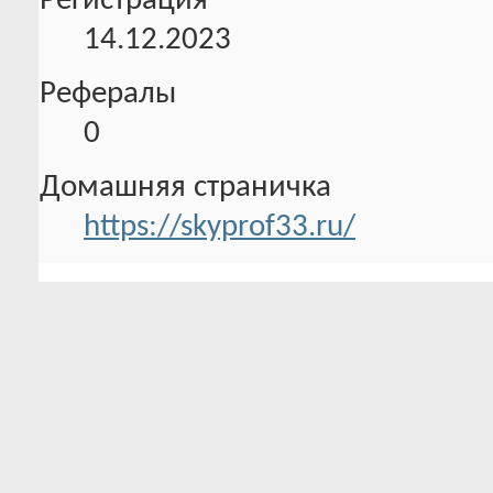
Регистрация
14.12.2023
Рефералы
0
Домашняя страничка
https://skyprof33.ru/
Информация об активности
0 Трофеев в наличии
Всего баллов:
0 Было трофеев
121.7
Уровень
активности:
4
До следующего
уровня: