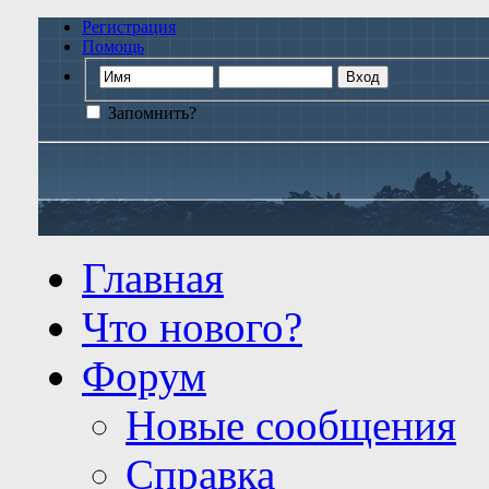
Регистрация
Помощь
Запомнить?
Главная
Что нового?
Форум
Новые сообщения
Справка