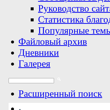
Руководство сайт
Статистика благо
Популярные тем
Файловый архив
Дневники
Галерея
Расширенный поиск