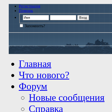
Регистрация
Помощь
Запомнить?
Главная
Что нового?
Форум
Новые сообщения
Справка