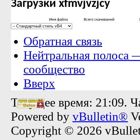
Загрузки xfmvjvzjcy
Имя файла
Всего скачиваний
Обратная связь
Нейтральная полоса 
сообщество
Вверх
Текущее время:
21:09
. 
Powered by
vBulletin®
Ve
Copyright © 2026 vBulleti