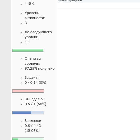
0 Было трофеев
118.9
Уровень
активности:
3
До следующего
уровня:
1.1
Опыта за
уровень:
97.25% получено
За день:
0 / 0.14 (0%)
За неделю:
0.6 / 1 (60%)
За месяц:
0.8 / 4.43
(18.06%)