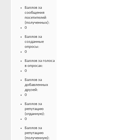
Баллов за
сообщения
посетителей
(полученных):
0
Баллов за
созданные
опросы:
0
Баллов за голоса
в опросах:
0
Баллов за
добавленных
друзей:
0
Баллов за
репутацию
(отданную):
0
Баллов за
репутацию
(полученную):