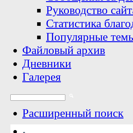
Руководство сайт
Статистика благо
Популярные тем
Файловый архив
Дневники
Галерея
Расширенный поиск