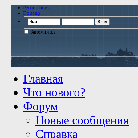
Регистрация
Помощь
Запомнить?
Главная
Что нового?
Форум
Новые сообщения
Справка