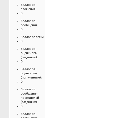
Баллов за
вложения:
0
Баллов за
сообщения:
0
Баллов за темы:
0
Баллов за
оценки тем
(отданные):
0
Баллов за
оценки тем
(полученные):
0
Баллов за
сообщения
посетителей
(отданных):
0
Баллов за