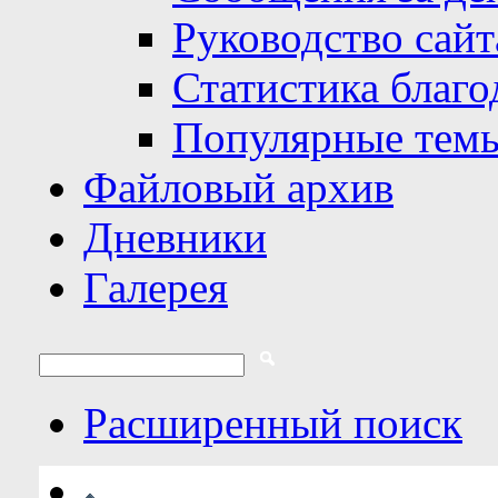
Руководство сайт
Статистика благо
Популярные тем
Файловый архив
Дневники
Галерея
Расширенный поиск