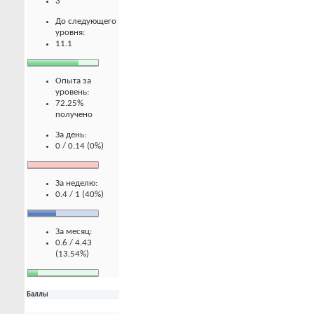
3
До следующего
уровня:
11.1
Опыта за
уровень:
72.25%
получено
За день:
0 / 0.14 (0%)
За неделю:
0.4 / 1 (40%)
За месяц:
0.6 / 4.43
(13.54%)
Баллы