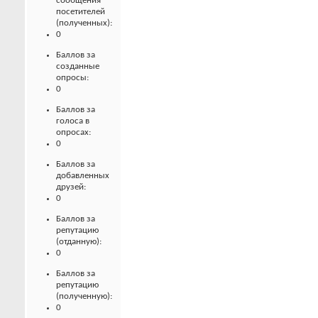
сообщения
посетителей
(полученных):
0
Баллов за
созданные
опросы:
0
Баллов за
голоса в
опросах:
0
Баллов за
добавленных
друзей:
0
Баллов за
репутацию
(отданную):
0
Баллов за
репутацию
(полученную):
0