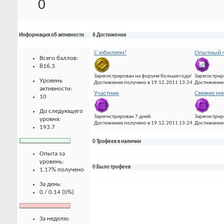
0
Информация об активности
6 Достижения
С юбилеем!
Опытный ч
Всего баллов:
816.3
Зарегистрирован на форуме больше года!
Зарегистрир
Уровень
Достижение получено в 19.12.2011 13:24
Достижение 
активности:
Участник
Свежее мя
10
До следующего
Зарегистрирован 7 дней.
Зарегистрир
уровня:
Достижение получено в 19.12.2011 13:24
Достижение 
193.7
0 Трофеев в наличии
Опыта за
уровень:
0 Было трофеев
1.17% получено
За день:
0 / 0.14 (0%)
За неделю: