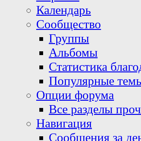
Календарь
Сообщество
Группы
Альбомы
Статистика благо
Популярные тем
Опции форума
Все разделы про
Навигация
Сообщения за де