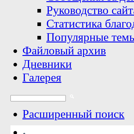
Руководство сайт
Статистика благо
Популярные тем
Файловый архив
Дневники
Галерея
Расширенный поиск