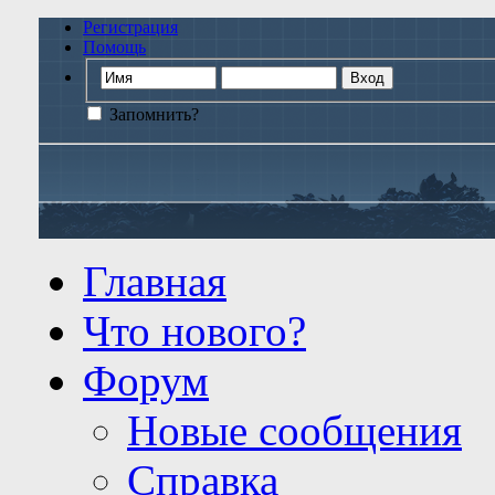
Регистрация
Помощь
Запомнить?
Главная
Что нового?
Форум
Новые сообщения
Справка