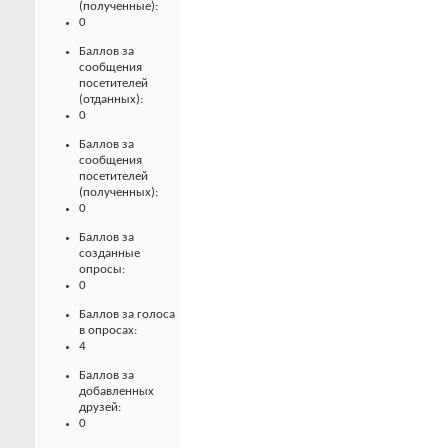
(полученные):
0
Баллов за
сообщения
посетителей
(отданных):
0
Баллов за
сообщения
посетителей
(полученных):
0
Баллов за
созданные
опросы:
0
Баллов за голоса
в опросах:
4
Баллов за
добавленных
друзей:
0