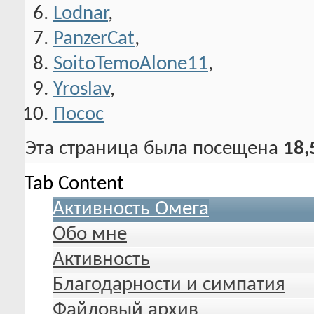
Lodnar
,
PanzerCat
,
SoitoTemoAlone11
,
Yroslav
,
Посос
Эта страница была посещена
18,
Tab Content
Активность Омега
Обо мне
Активность
Благодарности и симпатия
Файловый архив