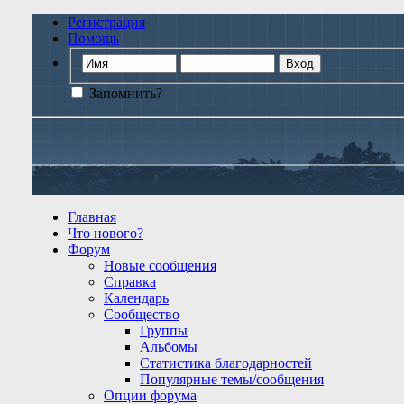
Регистрация
Помощь
Запомнить?
Главная
Что нового?
Форум
Новые сообщения
Справка
Календарь
Сообщество
Группы
Альбомы
Статистика благодарностей
Популярные темы/сообщения
Опции форума