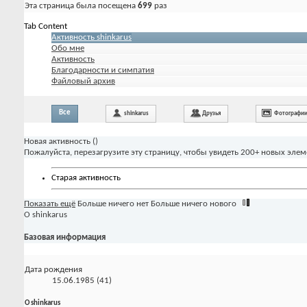
Эта страница была посещена
699
раз
Tab Content
Активность shinkarus
Обо мне
Активность
Благодарности и симпатия
Файловый архив
Все
shinkarus
Друзья
Фотографи
Новая активность (
)
Пожалуйста, перезагрузите эту страницу, чтобы увидеть 200+ новых элем
Старая активность
Показать ещё
Больше ничего нет
Больше ничего нового
О shinkarus
Базовая информация
Дата рождения
15.06.1985 (41)
О shinkarus