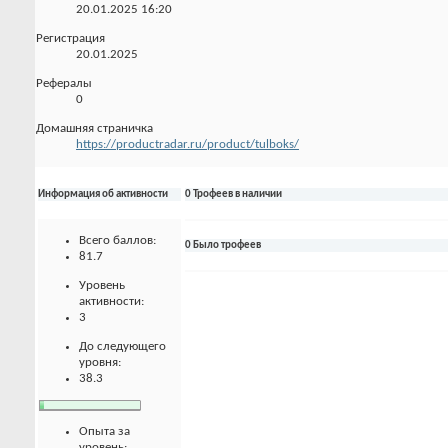
20.01.2025
16:20
Регистрация
20.01.2025
Рефералы
0
Домашняя страничка
https://productradar.ru/product/tulboks/
Информация об активности
0 Трофеев в наличии
Всего баллов:
0 Было трофеев
81.7
Уровень
активности:
3
До следующего
уровня:
38.3
Опыта за
уровень: