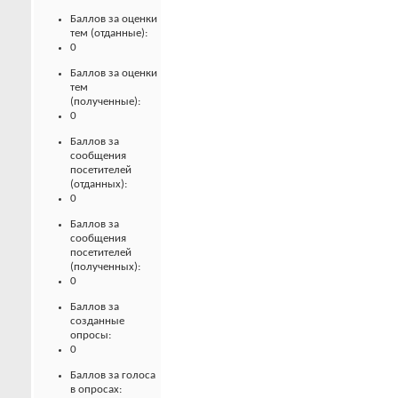
Баллов за оценки
тем (отданные):
0
Баллов за оценки
тем
(полученные):
0
Баллов за
сообщения
посетителей
(отданных):
0
Баллов за
сообщения
посетителей
(полученных):
0
Баллов за
созданные
опросы:
0
Баллов за голоса
в опросах: