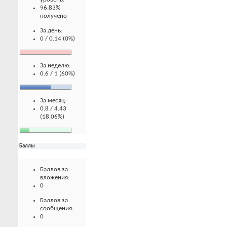
96.83%
получено
За день:
0 / 0.14 (0%)
За неделю:
0.6 / 1 (60%)
За месяц:
0.8 / 4.43
(18.06%)
Баллы
Баллов за
вложения:
0
Баллов за
сообщения:
0