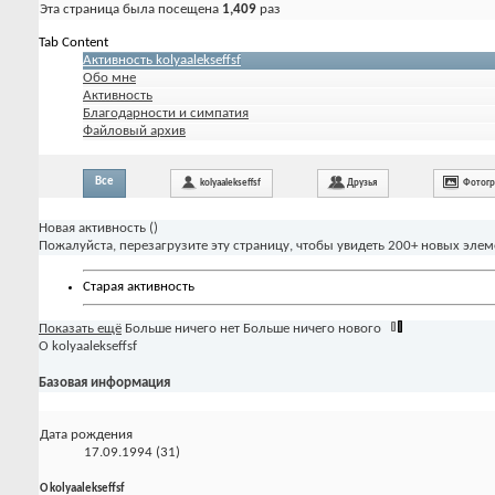
Эта страница была посещена
1,409
раз
Tab Content
Активность kolyaalekseffsf
Обо мне
Активность
Благодарности и симпатия
Файловый архив
Все
kolyaalekseffsf
Друзья
Фотог
Новая активность (
)
Пожалуйста, перезагрузите эту страницу, чтобы увидеть 200+ новых элем
Старая активность
Показать ещё
Больше ничего нет
Больше ничего нового
О kolyaalekseffsf
Базовая информация
Дата рождения
17.09.1994 (31)
О kolyaalekseffsf