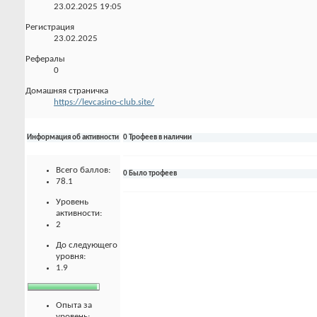
23.02.2025
19:05
Регистрация
23.02.2025
Рефералы
0
Домашняя страничка
https://levcasino-club.site/
Информация об активности
0 Трофеев в наличии
Всего баллов:
0 Было трофеев
78.1
Уровень
активности:
2
До следующего
уровня:
1.9
Опыта за
уровень: