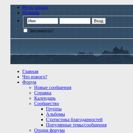
Регистрация
Помощь
Запомнить?
Главная
Что нового?
Форум
Новые сообщения
Справка
Календарь
Сообщество
Группы
Альбомы
Статистика благодарностей
Популярные темы/сообщения
Опции форума