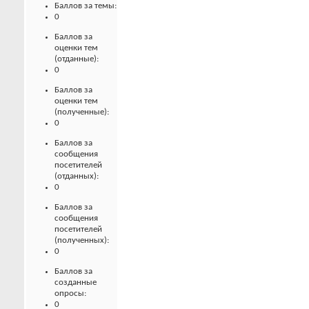
Баллов за темы:
0
Баллов за
оценки тем
(отданные):
0
Баллов за
оценки тем
(полученные):
0
Баллов за
сообщения
посетителей
(отданных):
0
Баллов за
сообщения
посетителей
(полученных):
0
Баллов за
созданные
опросы:
0