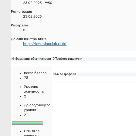
23.02.2025
19:50
Регистрация
23.02.2025
Рефералы
0
Домашняя страничка
https://levcasinoclub.club/
Информация об активности
0 Трофеев в наличии
Всего баллов:
0 Было трофеев
78
Уровень
активности:
2
До следующего
уровня:
2
Опыта за
уровень: