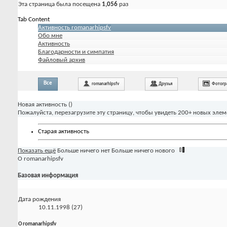
Эта страница была посещена
1,056
раз
Tab Content
Активность romanarhipsfv
Обо мне
Активность
Благодарности и симпатия
Файловый архив
Все
romanarhipsfv
Друзья
Фотогр
Новая активность (
)
Пожалуйста, перезагрузите эту страницу, чтобы увидеть 200+ новых элем
Старая активность
Показать ещё
Больше ничего нет
Больше ничего нового
О romanarhipsfv
Базовая информация
Дата рождения
10.11.1998 (27)
О romanarhipsfv