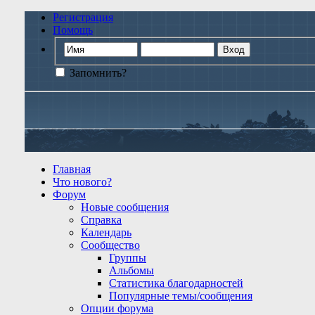
Регистрация
Помощь
Запомнить?
Главная
Что нового?
Форум
Новые сообщения
Справка
Календарь
Сообщество
Группы
Альбомы
Статистика благодарностей
Популярные темы/сообщения
Опции форума