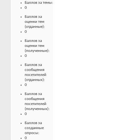
Баллов за темы:
0
Баллов за
оценки тем
(отданные):
0
Баллов за
оценки тем
(полученные):
0
Баллов за
сообщения
посетителей
(отданных):
0
Баллов за
сообщения
посетителей
(полученных):
0
Баллов за
созданные
опросы:
0