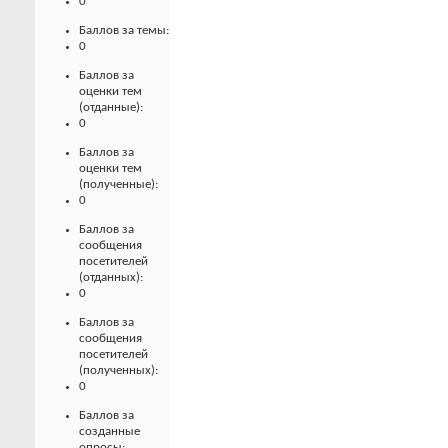
0
Баллов за темы:
0
Баллов за
оценки тем
(отданные):
0
Баллов за
оценки тем
(полученные):
0
Баллов за
сообщения
посетителей
(отданных):
0
Баллов за
сообщения
посетителей
(полученных):
0
Баллов за
созданные
опросы: