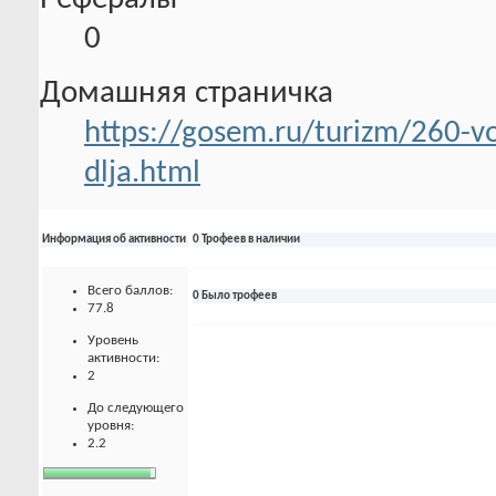
0
Домашняя страничка
https://gosem.ru/turizm/260-v
dlja.html
Информация об активности
0 Трофеев в наличии
Всего баллов:
0 Было трофеев
77.8
Уровень
активности:
2
До следующего
уровня:
2.2