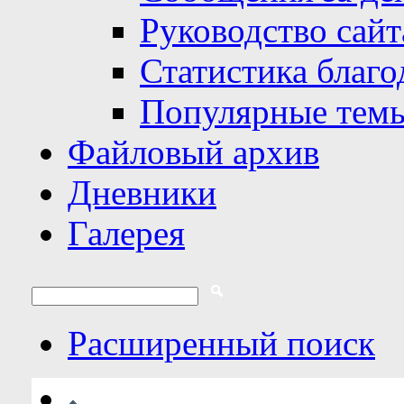
Руководство сайт
Статистика благо
Популярные тем
Файловый архив
Дневники
Галерея
Расширенный поиск