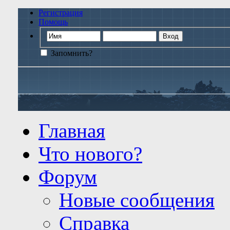
Регистрация
Помощь
Запомнить?
Главная
Что нового?
Форум
Новые сообщения
Справка