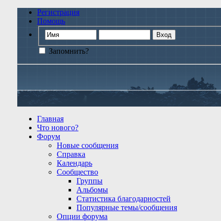
Регистрация
Помощь
Запомнить?
Главная
Что нового?
Форум
Новые сообщения
Справка
Календарь
Сообщество
Группы
Альбомы
Статистика благодарностей
Популярные темы/сообщения
Опции форума