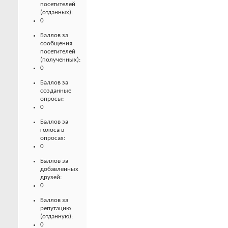
посетителей
(отданных):
0
Баллов за
сообщения
посетителей
(полученных):
0
Баллов за
созданные
опросы:
0
Баллов за
голоса в
опросах:
0
Баллов за
добавленных
друзей:
0
Баллов за
репутацию
(отданную):
0