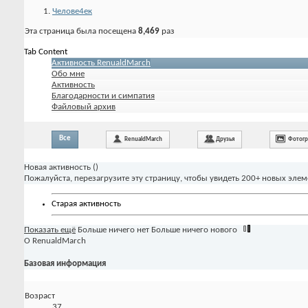
Челове4ек
Эта страница была посещена
8,469
раз
Tab Content
Активность RenualdMarch
Обо мне
Активность
Благодарности и симпатия
Файловый архив
Все
RenualdMarch
Друзья
Фотог
Новая активность (
)
Пожалуйста, перезагрузите эту страницу, чтобы увидеть 200+ новых элем
Старая активность
Показать ещё
Больше ничего нет
Больше ничего нового
О RenualdMarch
Базовая информация
Возраст
37