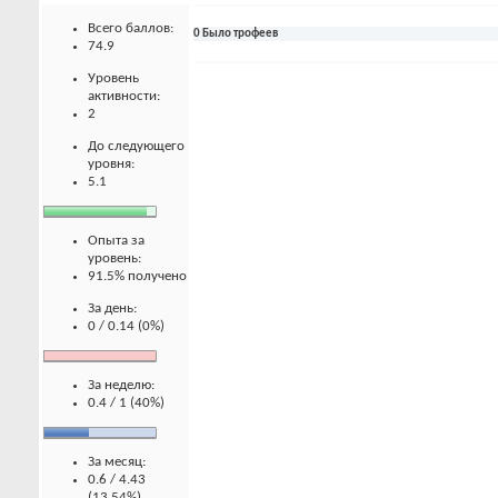
Всего баллов:
0 Было трофеев
74.9
Уровень
активности:
2
До следующего
уровня:
5.1
Опыта за
уровень:
91.5% получено
За день:
0 / 0.14 (0%)
За неделю:
0.4 / 1 (40%)
За месяц:
0.6 / 4.43
(13.54%)