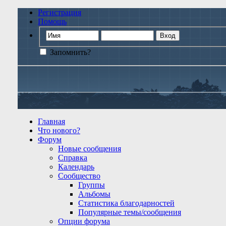
Регистрация
Помощь
Запомнить?
Главная
Что нового?
Форум
Новые сообщения
Справка
Календарь
Сообщество
Группы
Альбомы
Статистика благодарностей
Популярные темы/сообщения
Опции форума