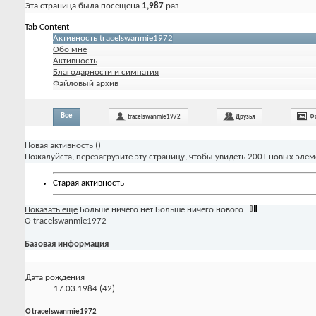
Эта страница была посещена
1,987
раз
Tab Content
Активность tracelswanmie1972
Обо мне
Активность
Благодарности и симпатия
Файловый архив
Все
tracelswanmie1972
Друзья
Ф
Новая активность (
)
Пожалуйста, перезагрузите эту страницу, чтобы увидеть 200+ новых элем
Старая активность
Показать ещё
Больше ничего нет
Больше ничего нового
О tracelswanmie1972
Базовая информация
Дата рождения
17.03.1984 (42)
О tracelswanmie1972