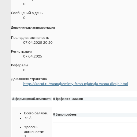
0
Сообщений в день
0
Дополнительная информация
Последняя активность
07.04.2025
20:20
Регистрация
07.04.2025
Рефералы
0
Домашняя страничка
https://koruf.ru/vannaja/minty-fresh-mjatnaja-vanna-dizajn.html
Информация об активности
0 Трофеев в наличии
Всего баллов:
0 Было трофеев
73.6
Уровень
активности:
2