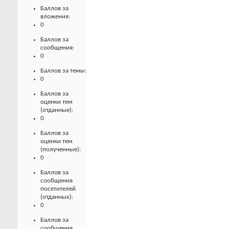
Баллов за
вложения:
0
Баллов за
сообщения:
0
Баллов за темы:
0
Баллов за
оценки тем
(отданные):
0
Баллов за
оценки тем
(полученные):
0
Баллов за
сообщения
посетителей
(отданных):
0
Баллов за
сообщения