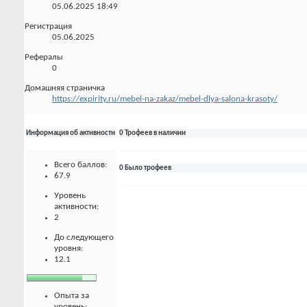
05.06.2025
18:49
Регистрация
05.06.2025
Рефералы
0
Домашняя страничка
https://expirity.ru/mebel-na-zakaz/mebel-dlya-salona-krasoty/
Информация об активности
0 Трофеев в наличии
Всего баллов:
0 Было трофеев
67.9
Уровень
активности:
2
До следующего
уровня:
12.1
Опыта за
уровень: