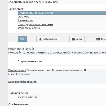
Эта страница была посещена
953
раз
Tab Content
Активность radikweselowxz
Обо мне
Активность
Благодарности и симпатия
Файловый архив
Все
radikweselowxz
Друзья
Фото
Новая активность (
)
Пожалуйста, перезагрузите эту страницу, чтобы увидеть 200+ новых элем
Старая активность
Показать ещё
Больше ничего нет
Больше ничего нового
О radikweselowxz
Базовая информация
Дата рождения
09.07.1983 (43)
О radikweselowxz