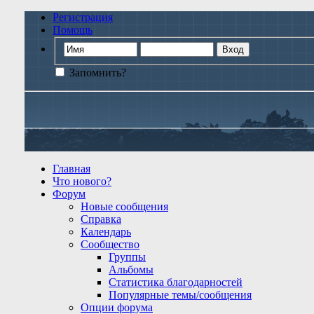
Регистрация
Помощь
Запомнить?
Главная
Что нового?
Форум
Новые сообщения
Справка
Календарь
Сообщество
Группы
Альбомы
Статистика благодарностей
Популярные темы/сообщения
Опции форума