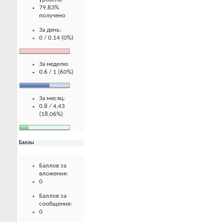
79.83%
получено
За день:
0 / 0.14 (0%)
За неделю:
0.6 / 1 (60%)
За месяц:
0.8 / 4.43
(18.06%)
Баллы
Баллов за
вложения:
0
Баллов за
сообщения:
0