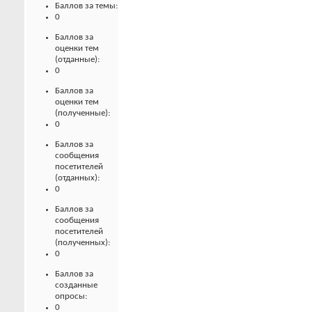
Баллов за темы:
0
Баллов за
оценки тем
(отданные):
0
Баллов за
оценки тем
(полученные):
0
Баллов за
сообщения
посетителей
(отданных):
0
Баллов за
сообщения
посетителей
(полученных):
0
Баллов за
созданные
опросы:
0