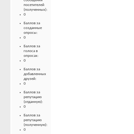
сообщения
посетителей
(полученных):
0
Баллов за
созданные
опросы:
0
Баллов за
голоса в
опросах:
0
Баллов за
добавленных
друзей:
0
Баллов за
репутацию
(отданную):
0
Баллов за
репутацию
(полученную):
0