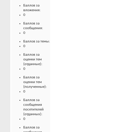
Баллов за
вложения:
0
Баллов за
сообщения:
0
Баллов за темы:
0
Баллов за
оценки тем
(отданные):
0
Баллов за
оценки тем
(полученные):
0
Баллов за
сообщения
посетителей
(отданных):
0
Баллов за