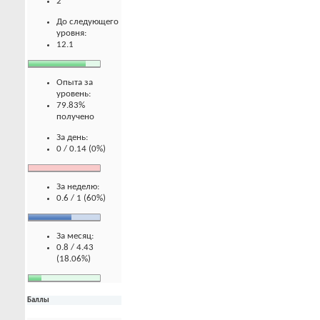
2
До следующего
уровня:
12.1
Опыта за
уровень:
79.83%
получено
За день:
0 / 0.14 (0%)
За неделю:
0.6 / 1 (60%)
За месяц:
0.8 / 4.43
(18.06%)
Баллы