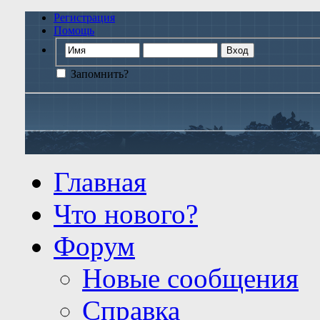
Регистрация
Помощь
Запомнить?
Главная
Что нового?
Форум
Новые сообщения
Справка