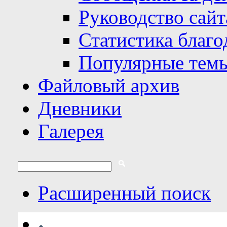
Руководство сайт
Статистика благо
Популярные тем
Файловый архив
Дневники
Галерея
Расширенный поиск