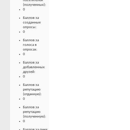
посетителей
(полученных):
0
Баллов за
созданные
опросы:
0
Баллов за
голоса в
опросах:
0
Баллов за
добавленных
друзей:
0
Баллов за
репутацию
(отданную):
0
Баллов за
репутацию
(полученную):
0
Баллов за очки