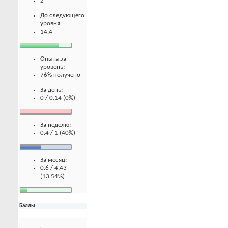
2
До следующего
уровня:
14.4
Опыта за
уровень:
76% получено
За день:
0 / 0.14 (0%)
За неделю:
0.4 / 1 (40%)
За месяц:
0.6 / 4.43
(13.54%)
Баллы