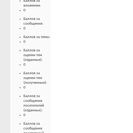
Баллов за
вложения:
0
Баллов за
сообщения:
0
Баллов за темы:
0
Баллов за
оценки тем
(отданные):
0
Баллов за
оценки тем
(полученные):
0
Баллов за
сообщения
посетителей
(отданных):
0
Баллов за
сообщения