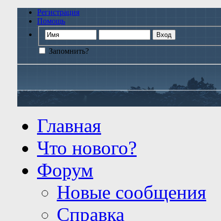
Регистрация
Помощь
Запомнить?
Главная
Что нового?
Форум
Новые сообщения
Справка