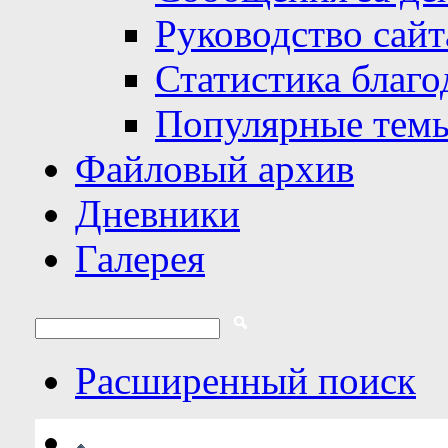
Руководство сайт
Статистика благо
Популярные тем
Файловый архив
Дневники
Галерея
Расширенный поиск