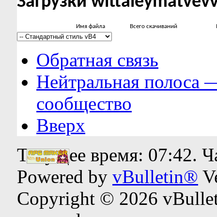
Загрузки wittaleymatvev
Имя файла
Всего скачиваний
Обратная связь
Нейтральная полоса 
сообщество
Вверх
Текущее время:
07:42
. 
Powered by
vBulletin®
Ve
Copyright © 2026 vBulleti