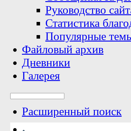
Руководство сайт
Статистика благо
Популярные тем
Файловый архив
Дневники
Галерея
Расширенный поиск