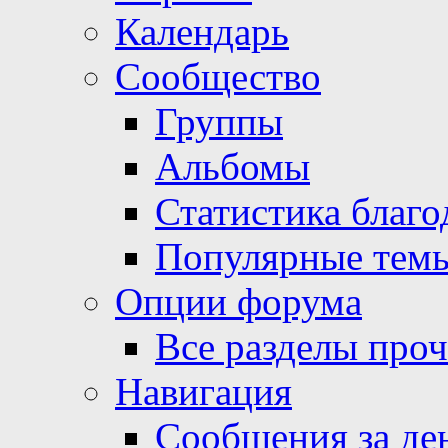
Календарь
Сообщество
Группы
Альбомы
Статистика благо
Популярные тем
Опции форума
Все разделы про
Навигация
Сообщения за де