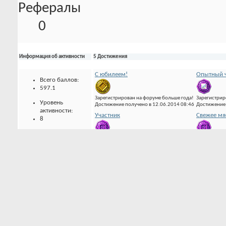
Рефералы
0
Информация об активности
5 Достижения
С юбилеем!
Опытный ч
Всего баллов:
597.1
Зарегистрирован на форуме больше года!
Зарегистрир
Уровень
Достижение получено в 12.06.2014 08:46
Достижение 
активности:
Участник
Свежее мя
8
До следующего
Зарегистрирован 7 дней.
Зарегистрир
уровня:
Достижение получено в 19.12.2011 13:25
Достижение 
44.9
0 Трофеев в наличии
Опыта за
уровень:
0 Было трофеев
69.87% получено
За день:
0 / 0.14 (0%)