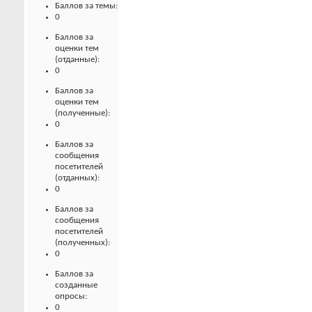
Баллов за темы:
0
Баллов за
оценки тем
(отданные):
0
Баллов за
оценки тем
(полученные):
0
Баллов за
сообщения
посетителей
(отданных):
0
Баллов за
сообщения
посетителей
(полученных):
0
Баллов за
созданные
опросы:
0