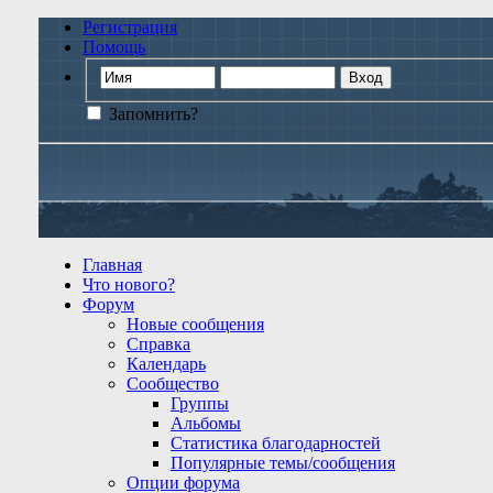
Регистрация
Помощь
Запомнить?
Главная
Что нового?
Форум
Новые сообщения
Справка
Календарь
Сообщество
Группы
Альбомы
Статистика благодарностей
Популярные темы/сообщения
Опции форума