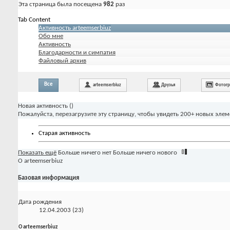
Эта страница была посещена
982
раз
Tab Content
Активность arteemserbiuz
Обо мне
Активность
Благодарности и симпатия
Файловый архив
Все
arteemserbiuz
Друзья
Фотог
Новая активность (
)
Пожалуйста, перезагрузите эту страницу, чтобы увидеть 200+ новых элем
Старая активность
Показать ещё
Больше ничего нет
Больше ничего нового
О arteemserbiuz
Базовая информация
Дата рождения
12.04.2003 (23)
О arteemserbiuz