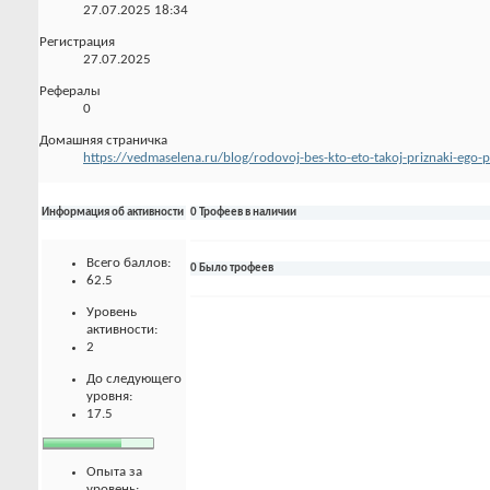
27.07.2025
18:34
Регистрация
27.07.2025
Рефералы
0
Домашняя страничка
https://vedmaselena.ru/blog/rodovoj-bes-kto-eto-takoj-priznaki-ego-pr
Информация об активности
0 Трофеев в наличии
Всего баллов:
0 Было трофеев
62.5
Уровень
активности:
2
До следующего
уровня:
17.5
Опыта за
уровень: