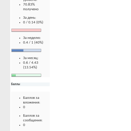
70.83%
получено
За день:
0 / 0.14 (0%)
За неделю:
0.4 / 1 (40%)
За месяц:
0.6 / 4.43
(13.54%)
Баллы
Баллов за
вложения:
0
Баллов за
сообщения:
0