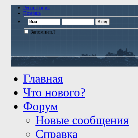
Регистрация
Помощь
Запомнить?
Главная
Что нового?
Форум
Новые сообщения
Справка