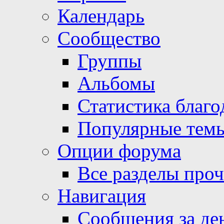
Календарь
Сообщество
Группы
Альбомы
Статистика благо
Популярные тем
Опции форума
Все разделы про
Навигация
Сообщения за де