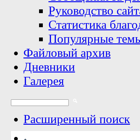
Руководство сайт
Статистика благо
Популярные тем
Файловый архив
Дневники
Галерея
Расширенный поиск