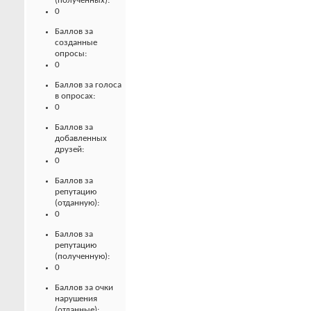
(полученных):
0
Баллов за
созданные
опросы:
0
Баллов за голоса
в опросах:
0
Баллов за
добавленных
друзей:
0
Баллов за
репутацию
(отданную):
0
Баллов за
репутацию
(полученную):
0
Баллов за очки
нарушения
(отданные):