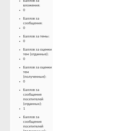
Баллов за
вложения:
0
Баллов за
сообщения:
0
Баллов за темы:
0
Баллов за оценки
тем (отданные):
0
Баллов за оценки
тем
(полученные):
0
Баллов за
сообщения
посетителей
(отданных):
1
Баллов за
сообщения
посетителей