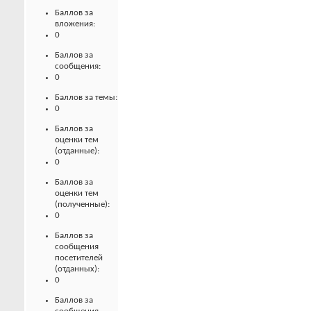
Баллов за
вложения:
0
Баллов за
сообщения:
0
Баллов за темы:
0
Баллов за
оценки тем
(отданные):
0
Баллов за
оценки тем
(полученные):
0
Баллов за
сообщения
посетителей
(отданных):
0
Баллов за