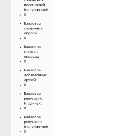
сообщения
посетителей
(полученных):
0
Баллов за
созданные
опросы:
0
Баллов за
голоса в
опросах:
0
Баллов за
добавленных
друзей:
0
Баллов за
репутацию
(отданную):
0
Баллов за
репутацию
(полученную):
0