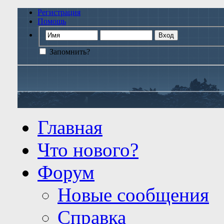
Регистрация
Помощь
Запомнить?
Главная
Что нового?
Форум
Новые сообщения
Справка