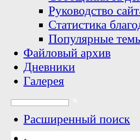
Руководство сайт
Статистика благо
Популярные тем
Файловый архив
Дневники
Галерея
Расширенный поиск