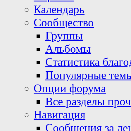
Календарь
Сообщество
Группы
Альбомы
Статистика благо
Популярные тем
Опции форума
Все разделы про
Навигация
Сообщения за де