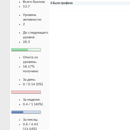
Всего баллов:
0 Было трофеев
53.7
Уровень
активности:
2
До следующего
уровня:
26.3
Опыта за
уровень:
56.17%
получено
За день:
0 / 0.14 (0%)
За неделю:
0.4 / 1 (40%)
За месяц:
0.6 / 4.43
(13.54%)