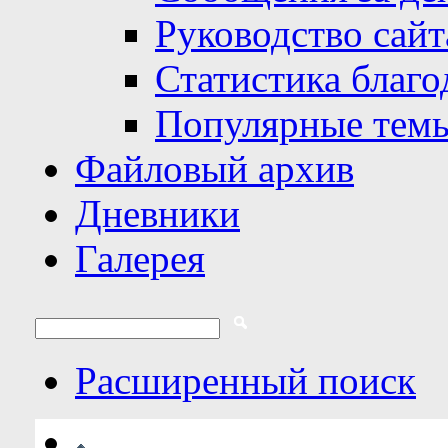
Руководство сайт
Статистика благо
Популярные тем
Файловый архив
Дневники
Галерея
Расширенный поиск