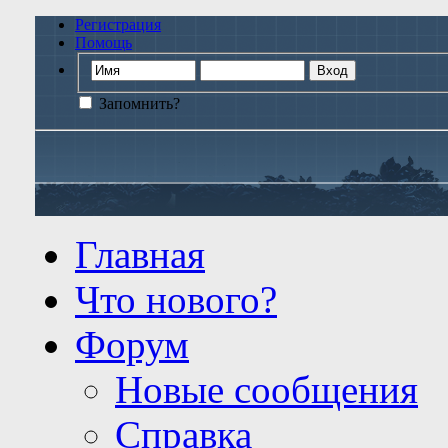
Регистрация
Помощь
Запомнить?
Главная
Что нового?
Форум
Новые сообщения
Справка