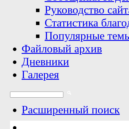
Руководство сайт
Статистика благо
Популярные тем
Файловый архив
Дневники
Галерея
Расширенный поиск