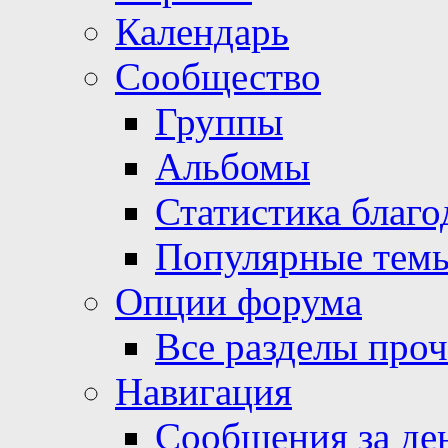
Календарь
Сообщество
Группы
Альбомы
Статистика благо
Популярные тем
Опции форума
Все разделы про
Навигация
Сообщения за де