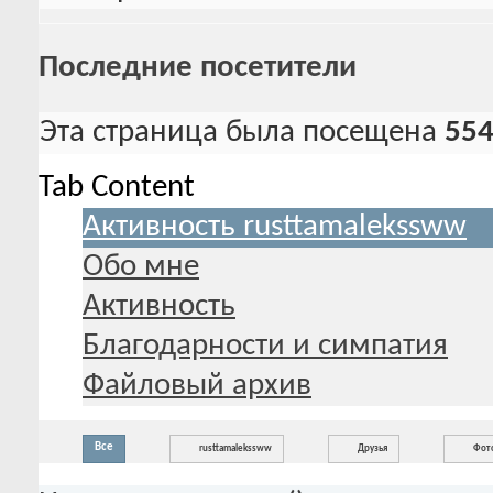
Последние посетители
Эта страница была посещена
55
Tab Content
Активность rusttamalekssww
Обо мне
Активность
Благодарности и симпатия
Файловый архив
Все
rusttamalekssww
Друзья
Фот