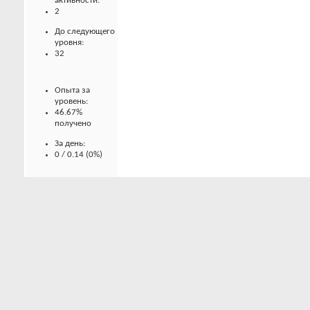
активности:
2
До следующего
уровня:
32
Опыта за
уровень:
46.67%
получено
За день:
0 / 0.14 (0%)
За неделю:
0.5 / 1 (50%)
За месяц:
0.7 / 4.43
(15.8%)
Баллы