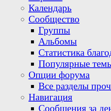
Календарь
Сообщество
Группы
Альбомы
Статистика благо
Популярные тем
Опции форума
Все разделы про
Навигация
Сообщения за де