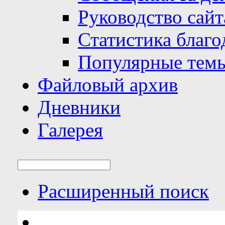
Руководство сайт
Статистика благо
Популярные тем
Файловый архив
Дневники
Галерея
Расширенный поиск