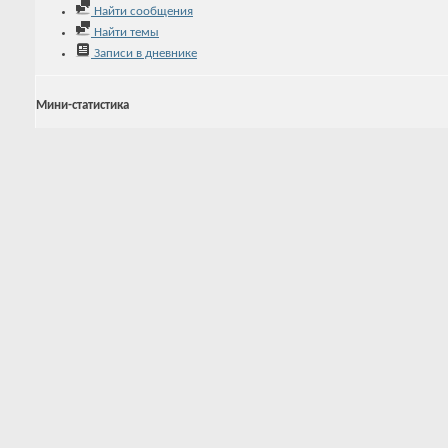
Найти сообщения
Найти темы
Записи в дневнике
Мини-статистика
Регистрация
27.12.2025
Последняя активность
27.12.2025
13:06
Записей в дневнике
0
Аватар
Последние посетители
Эта страница была посещена
1,126
раз
Tab Content
Активность holecrawl5
Обо мне
Активность