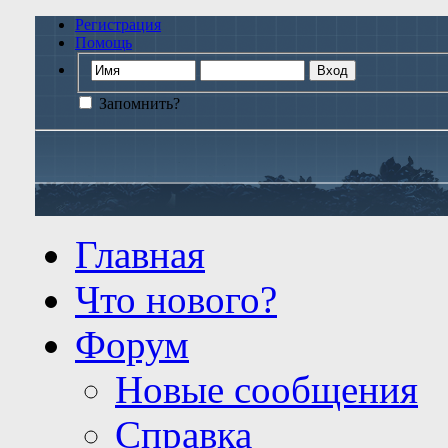
Регистрация
Помощь
Запомнить?
Главная
Что нового?
Форум
Новые сообщения
Справка