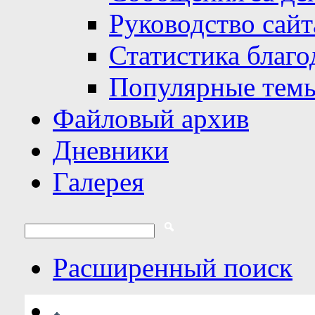
Руководство сайт
Статистика благо
Популярные тем
Файловый архив
Дневники
Галерея
Расширенный поиск