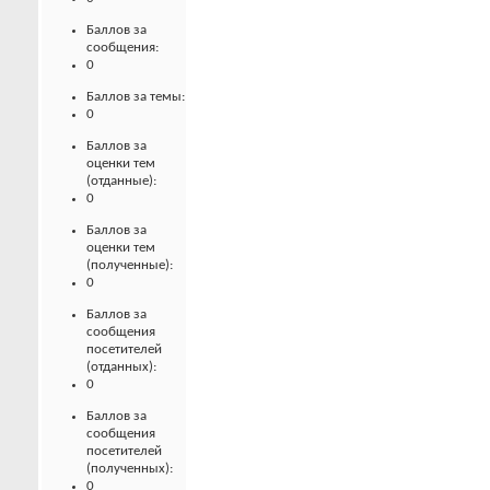
Баллов за
сообщения:
0
Баллов за темы:
0
Баллов за
оценки тем
(отданные):
0
Баллов за
оценки тем
(полученные):
0
Баллов за
сообщения
посетителей
(отданных):
0
Баллов за
сообщения
посетителей
(полученных):
0