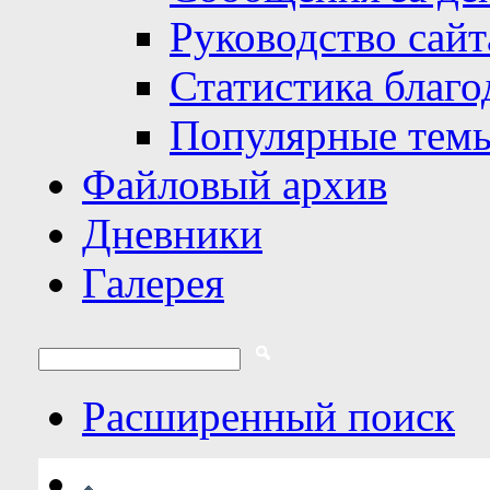
Руководство сайт
Статистика благо
Популярные тем
Файловый архив
Дневники
Галерея
Расширенный поиск