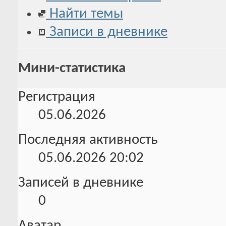
Найти темы
Записи в дневнике
Мини-статистика
Регистрация
05.06.2026
Последняя активность
05.06.2026
20:02
Записей в дневнике
0
Аватар