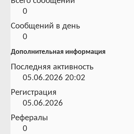
Всего сообщений
0
Сообщений в день
0
Дополнительная информация
Последняя активность
05.06.2026
20:02
Регистрация
05.06.2026
Рефералы
0