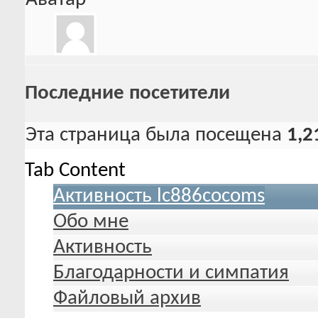
Последние посетители
Эта страница была посещена
1,2
Tab Content
Активность lc886cocoms
Обо мне
Активность
Благодарности и симпатия
Файловый архив