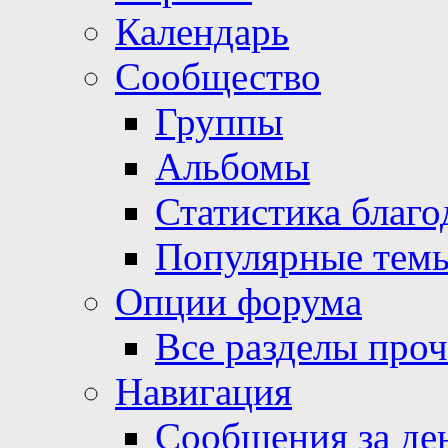
Календарь
Сообщество
Группы
Альбомы
Статистика благо
Популярные тем
Опции форума
Все разделы про
Навигация
Сообщения за де