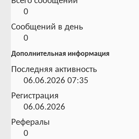
Всего сообщений
0
Сообщений в день
0
Дополнительная информация
Последняя активность
06.06.2026
07:35
Регистрация
06.06.2026
Рефералы
0