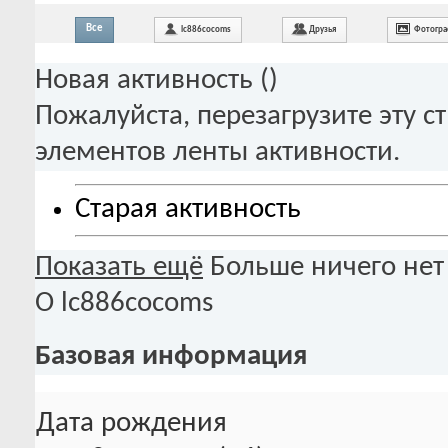
Все
lc886cocoms
Друзья
Фотогр
Новая активность (
)
Пожалуйста, перезагрузите эту с
элементов ленты активности.
Старая активность
Показать ещё
Больше ничего нет
О lc886cocoms
Базовая информация
Дата рождения