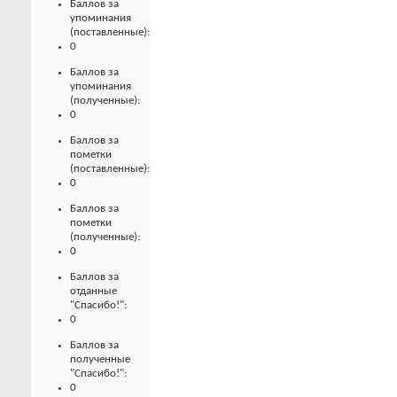
Баллов за
упоминания
(поставленные):
0
Баллов за
упоминания
(полученные):
0
Баллов за
пометки
(поставленные):
0
Баллов за
пометки
(полученные):
0
Баллов за
отданные
"Спасибо!":
0
Баллов за
полученные
"Спасибо!":
0