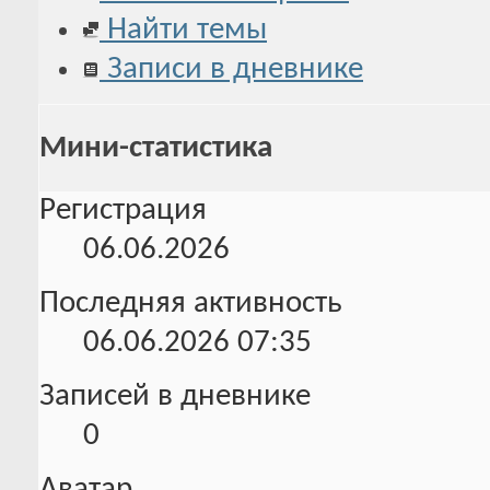
Найти темы
Записи в дневнике
Мини-статистика
Регистрация
06.06.2026
Последняя активность
06.06.2026
07:35
Записей в дневнике
0
Аватар