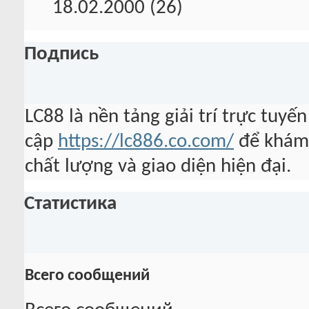
18.02.2000 (26)
Подпись
LC88 là nền tảng giải trí trực tuyế
cập
https://lc886.co.com/
để khám 
chất lượng và giao diện hiện đại.
Статистика
Всего сообщений