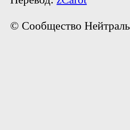
© Сообщество Нейтраль