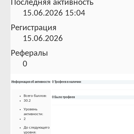
Последняя активность
15.06.2026
15:04
Регистрация
15.06.2026
Рефералы
0
Информация об активности
0 Трофеев в наличии
Всего баллов:
0 Было трофеев
30.2
Уровень
активности:
2
До следующего
уровня: