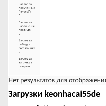
Баллов за
полученные
"Плохо!":
0
Баллов за
наполнение
профиля:
0
Баллов за
победу в
состязаниях:
0
Баллов за
загрузку в
галерею:
0
Нет результатов для отображения
Загрузки keonhacai55de