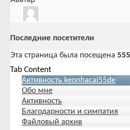
Последние посетители
Эта страница была посещена
55
Tab Content
Активность keonhacai55de
Обо мне
Активность
Благодарности и симпатия
Файловый архив