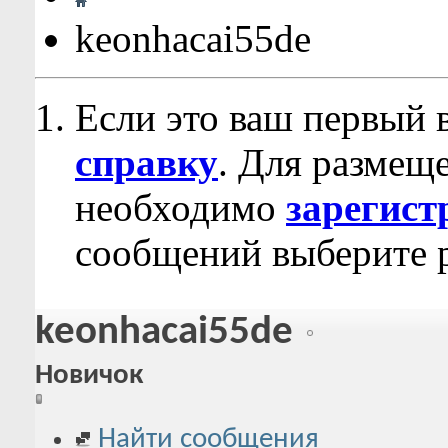
keonhacai55de
Если это ваш первый 
справку
. Для размещ
необходимо
зарегист
сообщений выберите р
keonhacai55de
Новичок
Найти сообщения