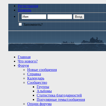
Регистрация
Помощь
Запомнить?
Главная
Что нового?
Форум
Новые сообщения
Справка
Календарь
Сообщество
Группы
Альбомы
Статистика благодарностей
Популярные темы/сообщения
Опции форума