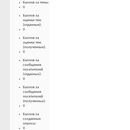
Баллов за темы:
0
Баллов за
оценки тем
(отданные):
0
Баллов за
оценки тем
(полученные):
0
Баллов за
сообщения
посетителей
(отданных):
0
Баллов за
сообщения
посетителей
(полученных):
0
Баллов за
созданные
опросы:
0