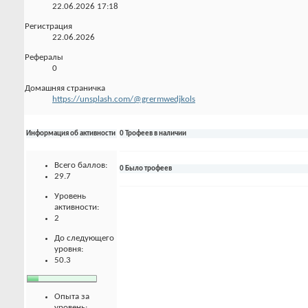
22.06.2026
17:18
Регистрация
22.06.2026
Рефералы
0
Домашняя страничка
https://unsplash.com/@grermwedjkols
Информация об активности
0 Трофеев в наличии
Всего баллов:
0 Было трофеев
29.7
Уровень
активности:
2
До следующего
уровня:
50.3
Опыта за
уровень: