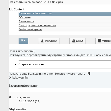
Эта страница была посещена
1,019
раз
Tab Content
Активность lkykawesrliw
Обо мне
Активность
Благодарности и симпатия
Файловый архив
Все
lkykawesrliw
Друзья
Фотогра
Новая активность (
)
Пожалуйста, перезагрузите эту страницу, чтобы увидеть 200+ новых элем
Старая активность
Показать ещё
Больше ничего нет
Больше ничего нового
О lkykawesrliw
Базовая информация
Дата рождения
28.12.2003 (22)
О lkykawesrliw