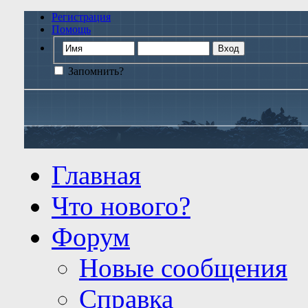
Регистрация
Помощь
Запомнить?
Главная
Что нового?
Форум
Новые сообщения
Справка