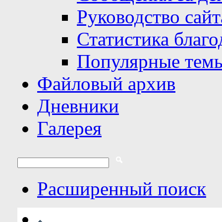
Руководство сайт
Статистика благо
Популярные тем
Файловый архив
Дневники
Галерея
Расширенный поиск