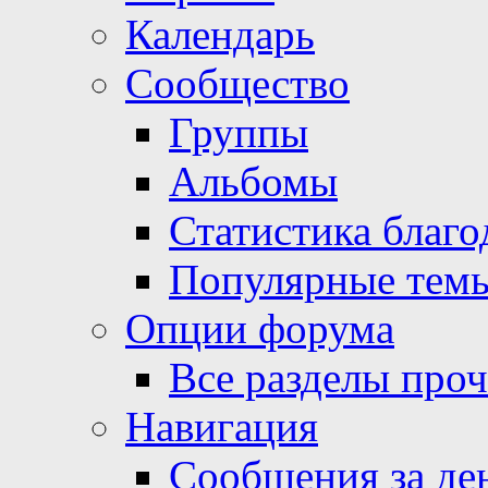
Календарь
Сообщество
Группы
Альбомы
Статистика благо
Популярные тем
Опции форума
Все разделы про
Навигация
Сообщения за де