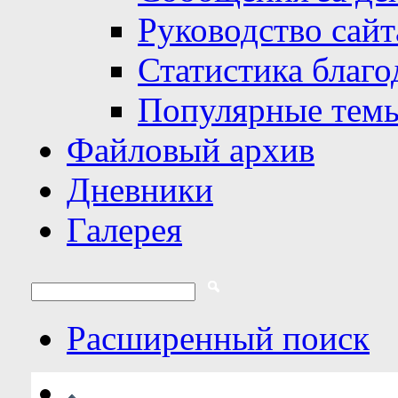
Руководство сайт
Статистика благо
Популярные тем
Файловый архив
Дневники
Галерея
Расширенный поиск