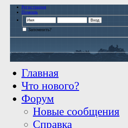
Регистрация
Помощь
Запомнить?
Главная
Что нового?
Форум
Новые сообщения
Справка