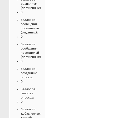
оценки тем
(полученные):
0
Баллов за
сообщения
посетителей
(отданных):
0
Баллов за
сообщения
посетителей
(полученных):
0
Баллов за
созданные
опросы:
0
Баллов за
голоса в
опросах:
0
Баллов за
добавленных
друзей: