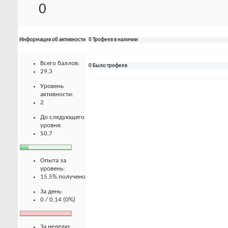
0
Информация об активности
0 Трофеев в наличии
Всего баллов:
0 Было трофеев
29.3
Уровень
активности:
2
До следующего
уровня:
50.7
Опыта за
уровень:
15.5% получено
За день:
0 / 0.14 (0%)
За неделю: