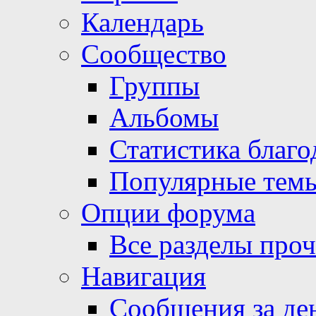
Календарь
Сообщество
Группы
Альбомы
Статистика благо
Популярные тем
Опции форума
Все разделы про
Навигация
Сообщения за де