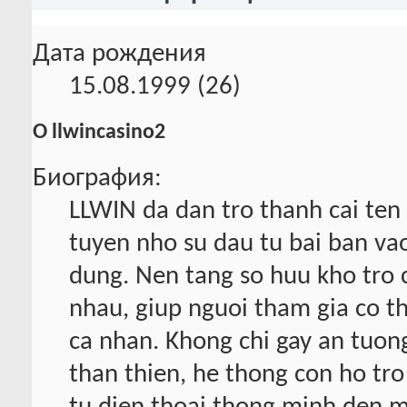
Дата рождения
15.08.1999 (26)
О llwincasino2
Биография:
LLWIN da dan tro thanh cai ten q
tuyen nho su dau tu bai ban vao
dung. Nen tang so huu kho tro 
nhau, giup nguoi tham gia co t
ca nhan. Khong chi gay an tuong
than thien, he thong con ho tro