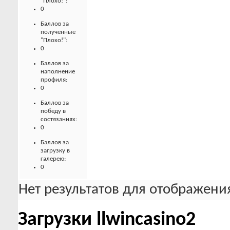
"Плохо!":
0
Баллов за
полученные
"Плохо!":
0
Баллов за
наполнение
профиля:
0
Баллов за
победу в
состязаниях:
0
Баллов за
загрузку в
галерею:
0
Нет результатов для отображения
Загрузки llwincasino2