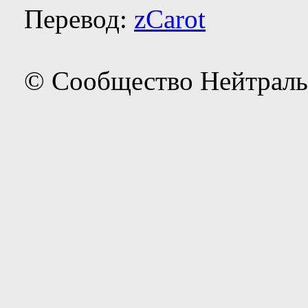
Перевод:
zCarot
© Сообщество Нейтраль