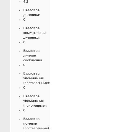
4.2
Баллов за
дневники:
0
Баллов за
комментарии
дневника:
0
Баллов за
личные
сообщения:
0
Баллов за
упоминания
(поставленные):
0
Баллов за
упоминания
(полученные):
0
Баллов за
пометки
(поставленные):