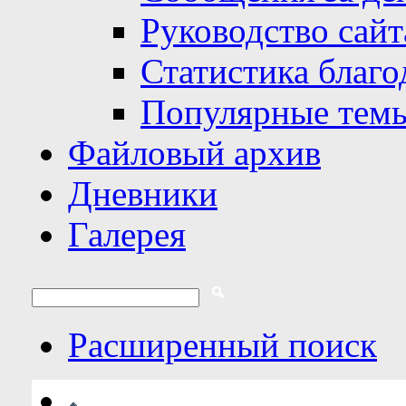
Руководство сайт
Статистика благо
Популярные тем
Файловый архив
Дневники
Галерея
Расширенный поиск