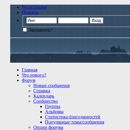
Регистрация
Помощь
Запомнить?
Главная
Что нового?
Форум
Новые сообщения
Справка
Календарь
Сообщество
Группы
Альбомы
Статистика благодарностей
Популярные темы/сообщения
Опции форума