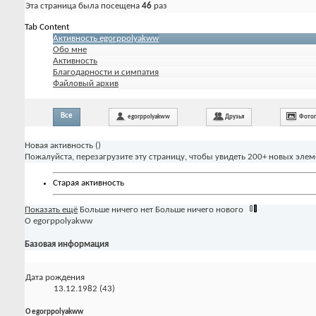
Эта страница была посещена
46
раз
Tab Content
Активность egorppolyakww
Обо мне
Активность
Благодарности и симпатия
Файловый архив
Все
egorppolyakww
Друзья
Фото
Новая активность (
)
Пожалуйста, перезагрузите эту страницу, чтобы увидеть 200+ новых элем
Старая активность
Показать ещё
Больше ничего нет
Больше ничего нового
О egorppolyakww
Базовая информация
Дата рождения
13.12.1982 (43)
О egorppolyakww