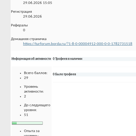
29.06.2026
15:05
Регистрация
29.06.2026
Рефералы
0
Домашняя страничка
https://turforum.borda.ru/?1-8-0-00004912-000-0-0-1782731518
Информация об активности
0 Трофеев в наличии
Всего баллов:
0 Было трофеев
29
Уровень
активности:
2
До следующего
уровня:
51
Опыта за
уровень: