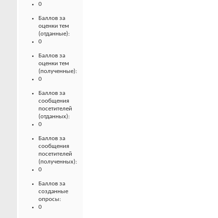
0
Баллов за
оценки тем
(отданные):
0
Баллов за
оценки тем
(полученные):
0
Баллов за
сообщения
посетителей
(отданных):
0
Баллов за
сообщения
посетителей
(полученных):
0
Баллов за
созданные
опросы:
0