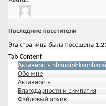
Последние посетители
Эта страница была посещена
1,2
Tab Content
Активность nhandinhkeonhaca
Обо мне
Активность
Благодарности и симпатия
Файловый архив