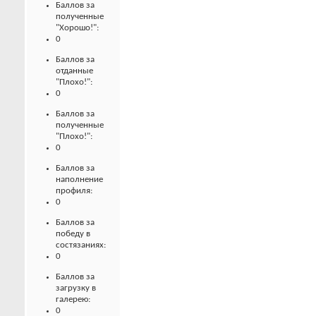
Баллов за
полученные
"Хорошо!":
0
Баллов за
отданные
"Плохо!":
0
Баллов за
полученные
"Плохо!":
0
Баллов за
наполнение
профиля:
0
Баллов за
победу в
состязаниях:
0
Баллов за
загрузку в
галерею:
0