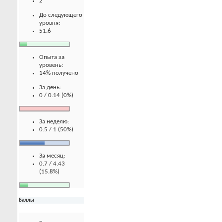
2
До следующего
уровня:
51.6
Опыта за
уровень:
14% получено
За день:
0 / 0.14 (0%)
За неделю:
0.5 / 1 (50%)
За месяц:
0.7 / 4.43
(15.8%)
Баллы