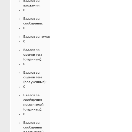
Баллов за
вложения:
0
Баллов за
сообщения:
0
Баллов за темы:
0
Баллов за
оценки тем
(отданные):
0
Баллов за
оценки тем
(полученные):
0
Баллов за
сообщения
посетителей
(отданных):
0
Баллов за
сообщения