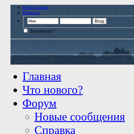
Регистрация
Помощь
Запомнить?
Главная
Что нового?
Форум
Новые сообщения
Справка