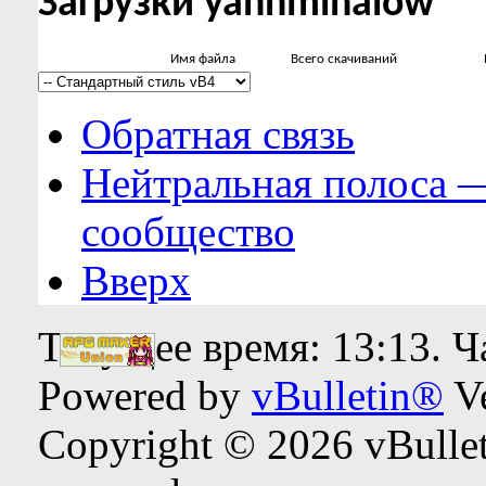
Загрузки yannmihalow
Имя файла
Всего скачиваний
Обратная связь
Нейтральная полоса 
сообщество
Вверх
Текущее время:
13:13
. 
Powered by
vBulletin®
Ve
Copyright © 2026 vBulleti