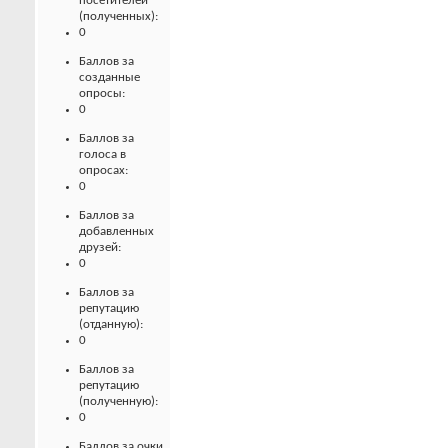
посетителей
(полученных):
0
Баллов за
созданные
опросы:
0
Баллов за
голоса в
опросах:
0
Баллов за
добавленных
друзей:
0
Баллов за
репутацию
(отданную):
0
Баллов за
репутацию
(полученную):
0
Баллов за очки