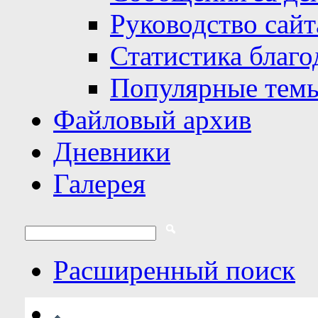
Руководство сайт
Статистика благо
Популярные тем
Файловый архив
Дневники
Галерея
Расширенный поиск