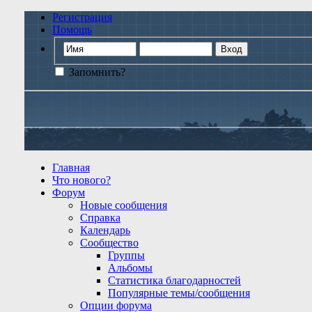
Регистрация
Помощь
Запомнить?
Главная
Что нового?
Форум
Новые сообщения
Справка
Календарь
Сообщество
Группы
Альбомы
Статистика благодарностей
Популярные темы/сообщения
Опции форума