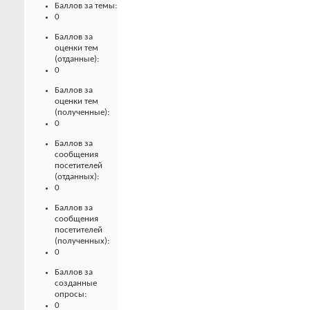
Баллов за темы:
0
Баллов за
оценки тем
(отданные):
0
Баллов за
оценки тем
(полученные):
0
Баллов за
сообщения
посетителей
(отданных):
0
Баллов за
сообщения
посетителей
(полученных):
0
Баллов за
созданные
опросы:
0