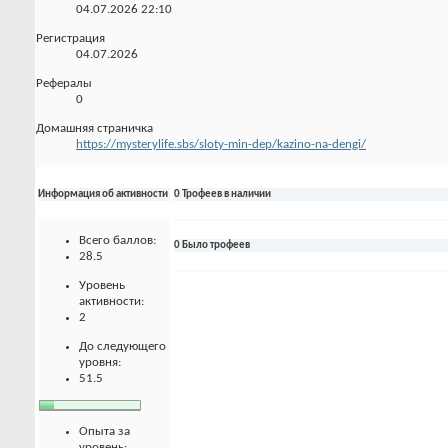
04.07.2026
22:10
Регистрация
04.07.2026
Рефералы
0
Домашняя страничка
https://mysterylife.sbs/sloty-min-dep/kazino-na-dengi/
Информация об активности
0 Трофеев в наличии
Всего баллов:
0 Было трофеев
28.5
Уровень
активности:
2
До следующего
уровня:
51.5
Опыта за
уровень: