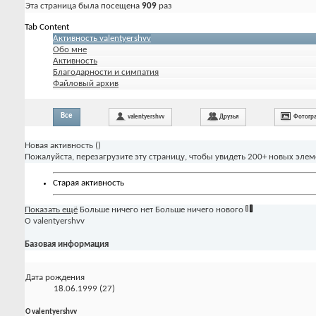
Эта страница была посещена
909
раз
Tab Content
Активность valentyershvv
Обо мне
Активность
Благодарности и симпатия
Файловый архив
Все
valentyershvv
Друзья
Фотогр
Новая активность (
)
Пожалуйста, перезагрузите эту страницу, чтобы увидеть 200+ новых элем
Старая активность
Показать ещё
Больше ничего нет
Больше ничего нового
О valentyershvv
Базовая информация
Дата рождения
18.06.1999 (27)
О valentyershvv