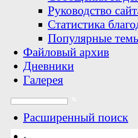
Руководство сайт
Статистика благо
Популярные тем
Файловый архив
Дневники
Галерея
Расширенный поиск