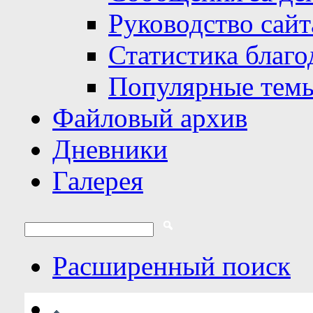
Руководство сайт
Статистика благо
Популярные тем
Файловый архив
Дневники
Галерея
Расширенный поиск