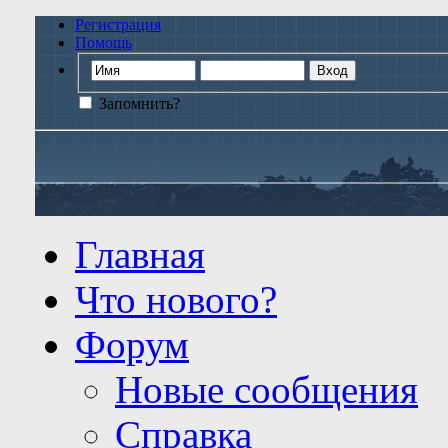
Регистрация
Помощь
Запомнить?
Главная
Что нового?
Форум
Новые сообщения
Справка