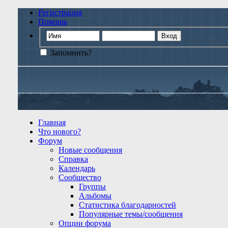
Регистрация
Помощь
Запомнить?
Главная
Что нового?
Форум
Новые сообщения
Справка
Календарь
Сообщество
Группы
Альбомы
Статистика благодарностей
Популярные темы/сообщения
Опции форума