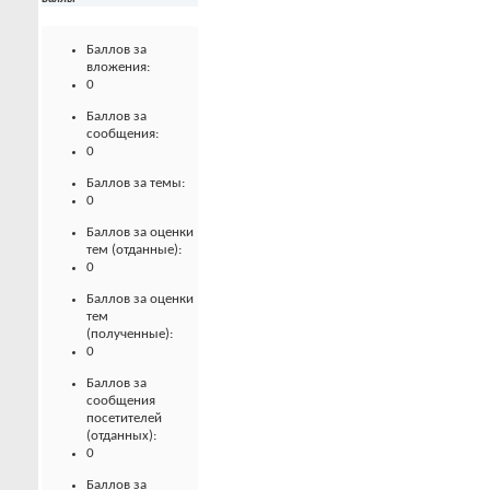
Баллов за
вложения:
0
Баллов за
сообщения:
0
Баллов за темы:
0
Баллов за оценки
тем (отданные):
0
Баллов за оценки
тем
(полученные):
0
Баллов за
сообщения
посетителей
(отданных):
0
Баллов за