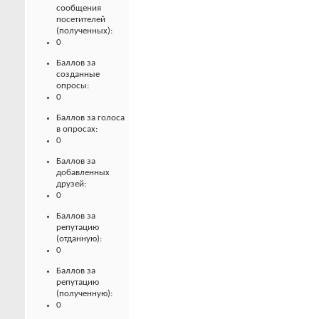
сообщения
посетителей
(полученных):
0
Баллов за
созданные
опросы:
0
Баллов за голоса
в опросах:
0
Баллов за
добавленных
друзей:
0
Баллов за
репутацию
(отданную):
0
Баллов за
репутацию
(полученную):
0