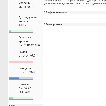
Зарегистрирован на форуме больше года!
Зарегистрир
Уровень
Достижение получено в 09.08.2014 09:40
Достижение 
активности:
8
0 Трофеев в наличии
До следующего
уровня:
139.5
0 Было трофеев
Опыта за
уровень:
6.38% получено
За день:
0 / 0.14 (0%)
За неделю:
0.4 / 1 (40%)
За месяц:
0.6 / 4.43
(13.54%)
Баллы