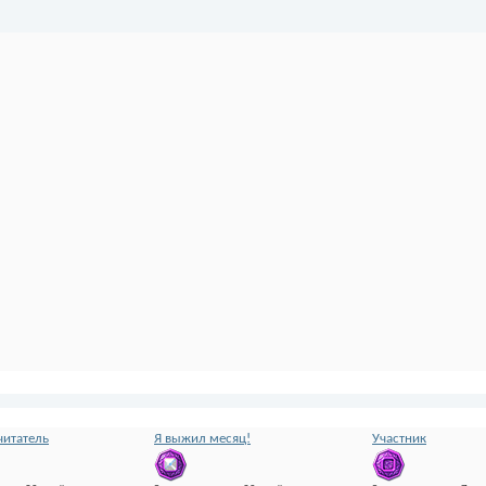
итатель
Я выжил месяц!
Участник