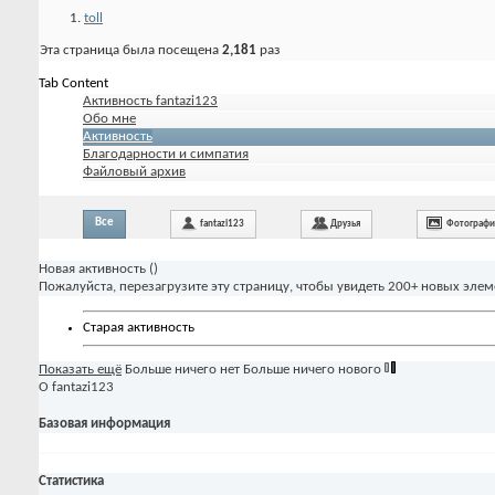
toll
Эта страница была посещена
2,181
раз
Tab Content
Активность fantazi123
Обо мне
Активность
Благодарности и симпатия
Файловый архив
Все
fantazi123
Друзья
Фотограф
Новая активность (
)
Пожалуйста, перезагрузите эту страницу, чтобы увидеть 200+ новых элем
Старая активность
Показать ещё
Больше ничего нет
Больше ничего нового
О fantazi123
Базовая информация
Статистика